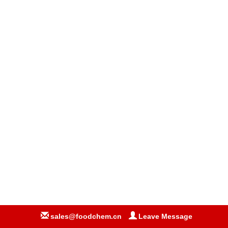
sales@foodchem.cn
Leave Message