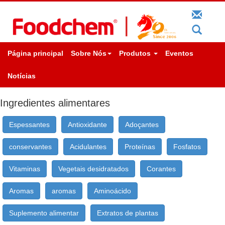
Página principal
Sobre Nós
Produtos
Eventos
Notícias
Ingredientes alimentares
Espessantes
Antioxidante
Adoçantes
conservantes
Acidulantes
Proteínas
Fosfatos
Vitaminas
Vegetais desidratados
Corantes
Aromas
aromas
Aminoácido
Suplemento alimentar
Extratos de plantas