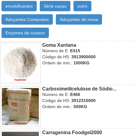
emulsificantes
Série cacau
outro
Adoçantes Compostos
Adoçantes de mesa
Enzymes de cuisson
Goma Xantana
Número de E:
E415
Código de HS:
3913900000
Ordem de min.:
1000KG
Carboximetilcelulose de Sódio...
Número de E:
E466
Código de HS:
3912310000
Ordem de min.:
500KG
Carragenina Foodgel2000