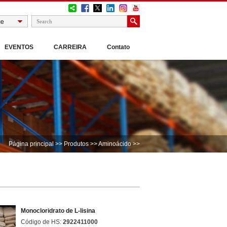
EVENTOS
CARREIRA
Contato
Página principal
>>
Produtos
>>
Aminoácido
>>
Monocloridrato de L-lisina
Código de HS:
2922411000