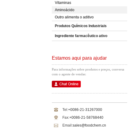
Vitaminas
Aminoácido
Outro alimenta o aditivo
Produtos Químicos Industriais
Ingrediente farmacêutico ativo
Estamos aqui para ajudar
Para informações sobre produtos e preços, conversa
com o agente de vendas:
Tel:
+0086-21-31267000
Fax:
+0086-21-58768440
Email:
sales@foodchem.cn