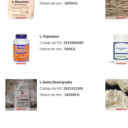
Ordem de min.:
3000KG
L-Triptofano
Código de HS:
2933990090
Ordem de min.:
500KG
L-lisina (feed grade)
Código de HS:
2922411000
Ordem de min.:
18000KG