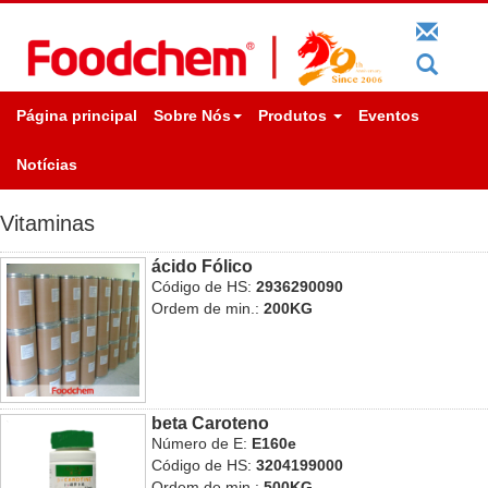
Página principal
Sobre Nós
Produtos
Eventos
Notícias
Vitaminas
ácido Fólico
Código de HS:
2936290090
Ordem de min.:
200KG
beta Caroteno
Número de E:
E160e
Código de HS:
3204199000
Ordem de min.:
500KG