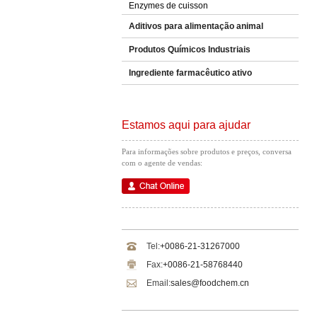
Enzymes de cuisson
Aditivos para alimentação animal
Produtos Químicos Industriais
Ingrediente farmacêutico ativo
Estamos aqui para ajudar
Para informações sobre produtos e preços, conversa
com o agente de vendas:
Tel:
+0086-21-31267000
Fax:
+0086-21-58768440
Email:
sales@foodchem.cn