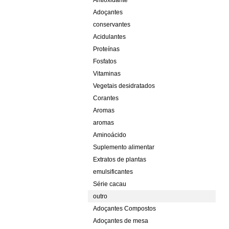
Antioxidante
Adoçantes
conservantes
Acidulantes
Proteínas
Fosfatos
Vitaminas
Vegetais desidratados
Corantes
Aromas
aromas
Aminoácido
Suplemento alimentar
Extratos de plantas
emulsificantes
Série cacau
outro
Adoçantes Compostos
Adoçantes de mesa