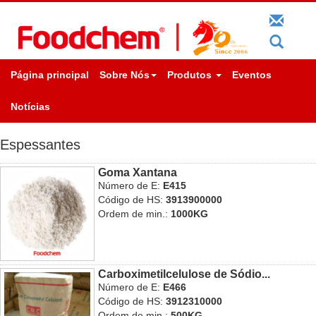
Página principal
Sobre Nós
Produtos
Eventos
Notícias
Espessantes
Goma Xantana
Número de E:
E415
Código de HS:
3913900000
Ordem de min.:
1000KG
Carboximetilcelulose de Sódio...
Número de E:
E466
Código de HS:
3912310000
Ordem de min.:
500KG