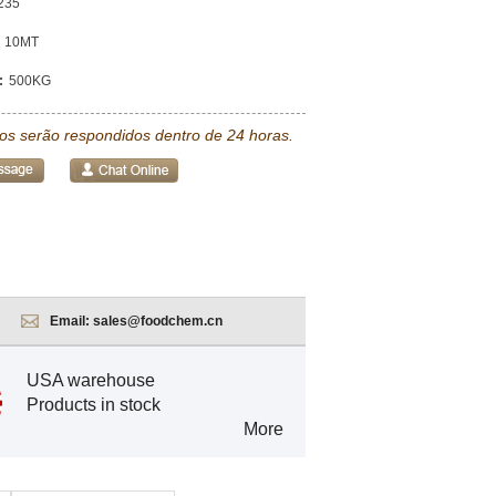
235
10MT
:
500KG
tos serão respondidos dentro de 24 horas.
Email:
sales@foodchem.cn
USA warehouse
Products in stock
More