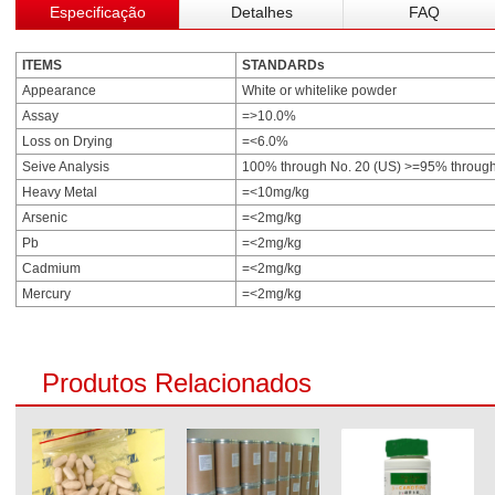
Especificação
Detalhes
FAQ
ITEMS
STANDARDs
Appearance
White or whitelike powder
Assay
=>10.0%
Loss on Drying
=<6.0%
Seive Analysis
100% through No. 20 (US) >=95% throug
Heavy Metal
=<10mg/kg
Arsenic
=<2mg/kg
Pb
=<2mg/kg
Cadmium
=<2mg/kg
Mercury
=<2mg/kg
Produtos Relacionados