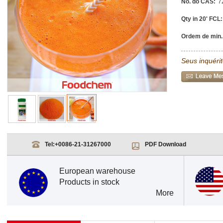
No. do CAS:
7
Qty in 20' FCL:
Ordem de min.
Seus inquéri
Tel:
+0086-21-31267000
PDF Download
European warehouse
Products in stock
More