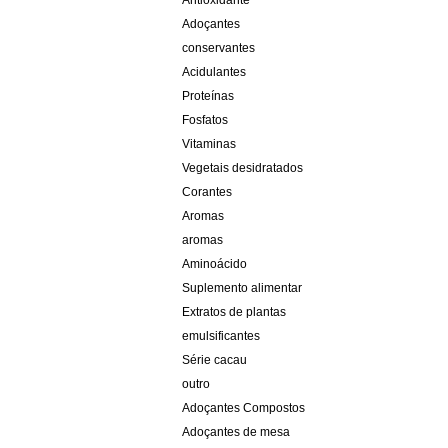
Antioxidante
Adoçantes
conservantes
Acidulantes
Proteínas
Fosfatos
Vitaminas
Vegetais desidratados
Corantes
Aromas
aromas
Aminoácido
Suplemento alimentar
Extratos de plantas
emulsificantes
Série cacau
outro
Adoçantes Compostos
Adoçantes de mesa