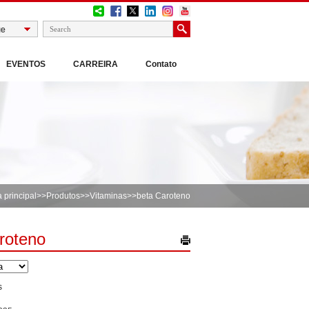
EVENTOS
CARREIRA
Contato
 principal
>>
Produtos
>>
Vitaminas
>>beta Caroteno
roteno
s