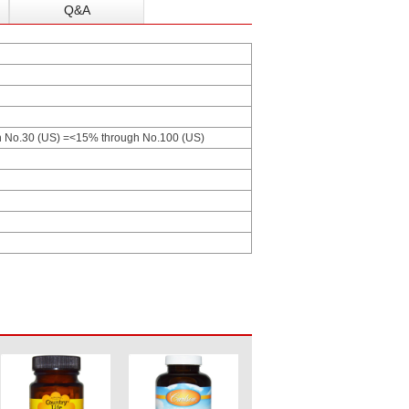
Q&A
h No.30 (US) =<15% through No.100 (US)