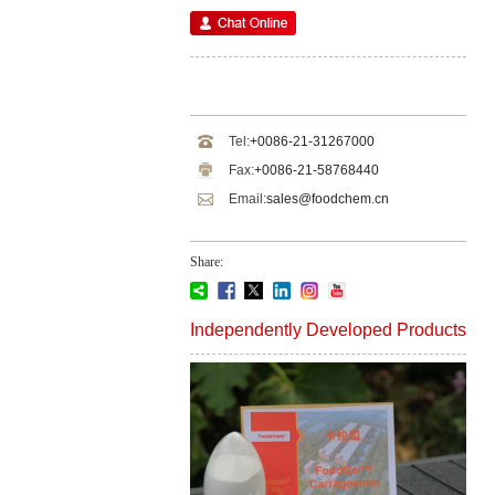
Tel:
+0086-21-31267000
Fax:
+0086-21-58768440
Email:
sales@foodchem.cn
Share:
Independently Developed Products