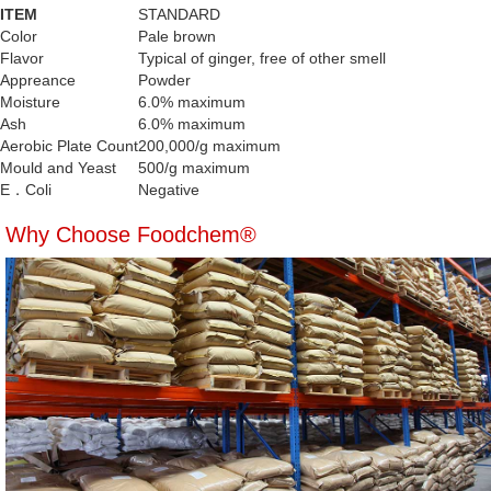
ITEM
STANDARD
Color
Pale brown
Flavor
Typical of ginger, free of other smell
Appreance
Powder
Moisture
6.0% maximum
Ash
6.0% maximum
Aerobic Plate Count
200,000/g maximum
Mould and Yeast
500/g maximum
E．Coli
Negative
Why Choose Foodchem®