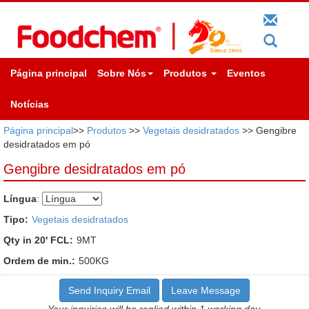
Página principal
Sobre Nós
Produtos
Eventos
Notícias
Página principal
>>
Produtos
>>
Vegetais desidratados
>> Gengibre
desidratados em pó
Gengibre desidratados em pó
Língua
:
Tipo:
Vegetais desidratados
Qty in 20' FCL:
9MT
Ordem de min.:
500KG
Send Inquiry Email
Leave Message
Your inquiries will be replied within 1 working day.