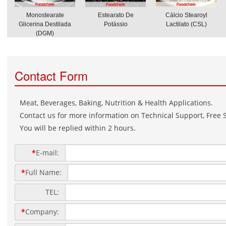
Monostearate
Estearato De
Cálcio Stearoyl
Glicerina Destilada
Potássio
Lactilato (CSL)
(DGM)