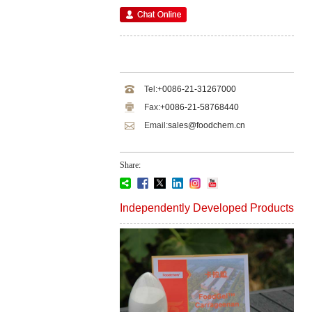
Tel:
+0086-21-31267000
Fax:
+0086-21-58768440
Email:
sales@foodchem.cn
Share:
Independently Developed Products