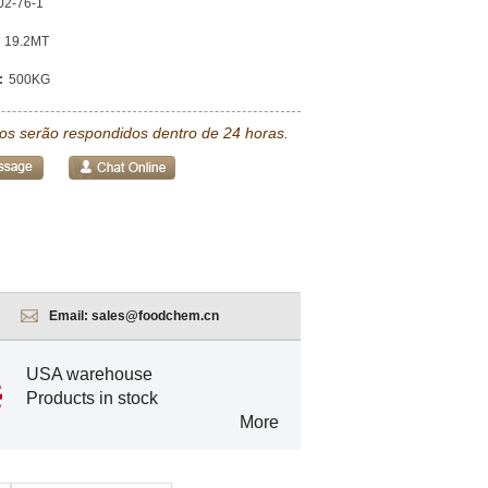
02-76-1
19.2MT
:
500KG
tos serão respondidos dentro de 24 horas.
Email:
sales@foodchem.cn
USA warehouse
Products in stock
More