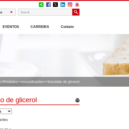
EVENTOS
CARREIRA
Contato
>>
Produtos
>>
emulsificantes
>>triacetato de glicerol
to de glicerol
antes