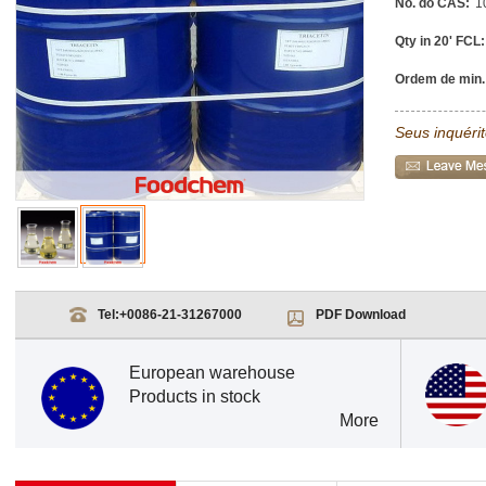
No. do CAS:
1
Qty in 20' FCL:
Ordem de min.
Seus inquéri
Tel:
+0086-21-31267000
PDF Download
European warehouse
Products in stock
More