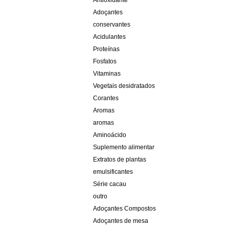
Antioxidante
Adoçantes
conservantes
Acidulantes
Proteínas
Fosfatos
Vitaminas
Vegetais desidratados
Corantes
Aromas
aromas
Aminoácido
Suplemento alimentar
Extratos de plantas
emulsificantes
Série cacau
outro
Adoçantes Compostos
Adoçantes de mesa