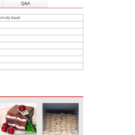
Q&A
t oily liquid