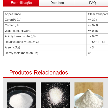
Especificação
Detalhes
FAQ
Appearance
Clear transparen
Color(Pt-Co)
=< 30#
Content,%
>= 99.0
Water content(wt),%
=< 0.15
Acidity(base on HAc),%
=< 0.02
Relative density(25/25º C)
1.156~ 1.164
Arsenic(As)
=< 3
Heavy metal(base on Pb)
=< 10
Produtos Relacionados