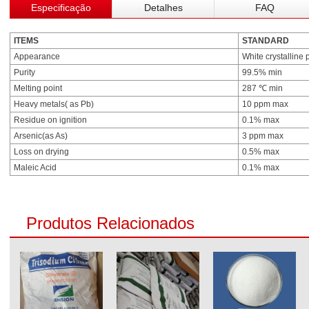
Especificação
Detalhes
FAQ
ITEMS
STANDARD
Appearance
White crystalline
Purity
99.5% min
Melting point
287 ℃ min
Heavy metals( as Pb)
10 ppm max
Residue on ignition
0.1% max
Arsenic(as As)
3 ppm max
Loss on drying
0.5% max
Maleic Acid
0.1% max
Produtos Relacionados