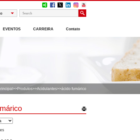
EVENTOS
CARREIRA
Contato
rincipal
>>
Produtos
>>
Acidulantes
>>ácido fumárico
umárico
tes