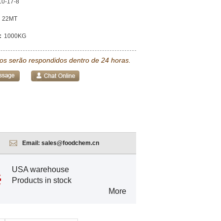
10-17-8
22MT
:
1000KG
tos serão respondidos dentro de 24 horas.
Email:
sales@foodchem.cn
USA warehouse
Products in stock
More