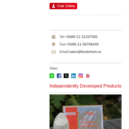
Tel:
+0086-21-31267000
Fax:
+0086-21-58768440
Email:
sales@foodchem.cn
Share:
Independently Developed Products