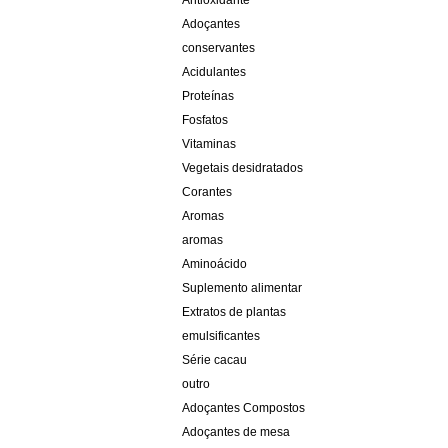
Antioxidante
Adoçantes
conservantes
Acidulantes
Proteínas
Fosfatos
Vitaminas
Vegetais desidratados
Corantes
Aromas
aromas
Aminoácido
Suplemento alimentar
Extratos de plantas
emulsificantes
Série cacau
outro
Adoçantes Compostos
Adoçantes de mesa