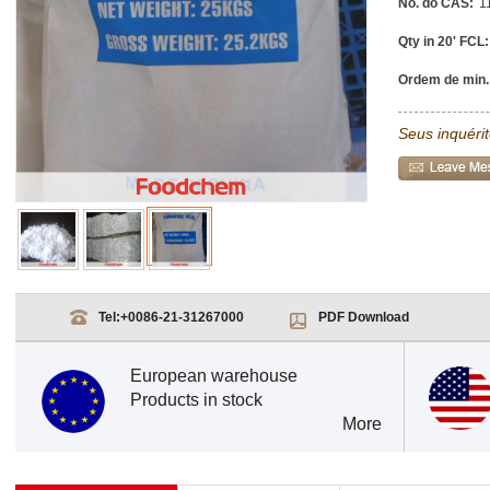
No. do CAS:
1
Qty in 20' FCL:
Ordem de min.
Seus inquéri
Tel:
+0086-21-31267000
PDF Download
European warehouse
Products in stock
More