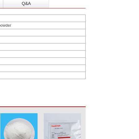
Q&A
 powder