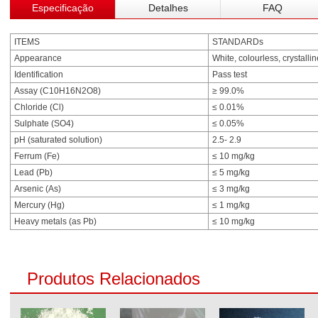
Especificação
Detalhes
FAQ
ITEMS
STANDARDs
Appearance
White, colourless, crystall
Identification
Pass test
Assay (C10H16N2O8)
≥ 99.0%
Chloride (Cl)
≤ 0.01%
Sulphate (SO4)
≤ 0.05%
pH (saturated solution)
2.5- 2.9
Ferrum (Fe)
≤ 10 mg/kg
Lead (Pb)
≤ 5 mg/kg
Arsenic (As)
≤ 3 mg/kg
Mercury (Hg)
≤ 1 mg/kg
Heavy metals (as Pb)
≤ 10 mg/kg
Produtos Relacionados