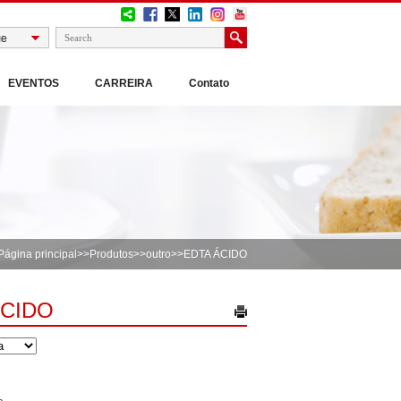
EVENTOS
CARREIRA
Contato
Página principal
>>
Produtos
>>
outro
>>EDTA ÁCIDO
ÁCIDO