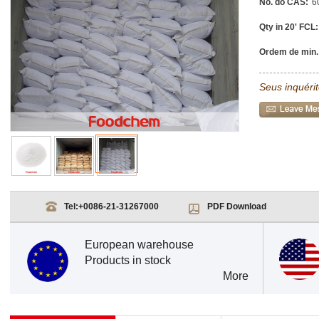
No. do CAS:
6
Qty in 20' FCL:
Ordem de min.
Seus inquéri
Tel:
+0086-21-31267000
PDF Download
European warehouse
Products in stock
More