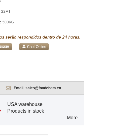
0
22MT
:
500KG
tos serão respondidos dentro de 24 horas.
Email:
sales@foodchem.cn
USA warehouse
Products in stock
More