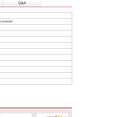
Q&A
ine powder