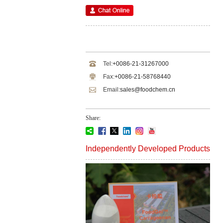
Tel:
+0086-21-31267000
Fax:
+0086-21-58768440
Email:
sales@foodchem.cn
Share:
Independently Developed Products