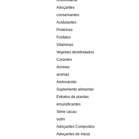
Antioxidante
Adoçantes
conservantes
Acidulantes
Proteínas
Fosfatos
Vitaminas
Vegetais desidratados
Corantes
Aromas
aromas
Aminoácido
Suplemento alimentar
Extratos de plantas
emulsificantes
Série cacau
outro
Adoçantes Compostos
Adoçantes de mesa