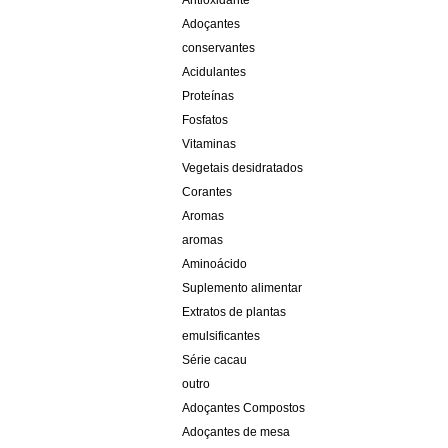
Antioxidante
Adoçantes
conservantes
Acidulantes
Proteínas
Fosfatos
Vitaminas
Vegetais desidratados
Corantes
Aromas
aromas
Aminoácido
Suplemento alimentar
Extratos de plantas
emulsificantes
Série cacau
outro
Adoçantes Compostos
Adoçantes de mesa