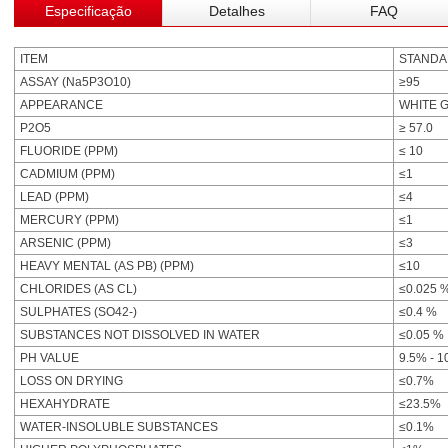
Especificação
Detalhes
FAQ
ITEM
STAND
ASSAY (Na5P3O10)
≥95
APPEARANCE
WHITE 
P2O5
≥ 57.0
FLUORIDE (PPM)
≤ 10
CADMIUM (PPM)
≤1
LEAD (PPM)
≤4
MERCURY (PPM)
≤1
ARSENIC (PPM)
≤3
HEAVY MENTAL (AS PB) (PPM)
≤10
CHLORIDES (AS CL)
≤0.025 
SULPHATES (SO42-)
≤0.4 %
SUBSTANCES NOT DISSOLVED IN WATER
≤0.05 %
PH VALUE
9.5% - 1
LOSS ON DRYING
≤0.7%
HEXAHYDRATE
≤23.5%
WATER-INSOLUBLE SUBSTANCES
≤0.1%