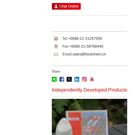
Tel:
+0086-21-31267000
Fax:
+0086-21-58768440
Email:
sales@foodchem.cn
Share:
Independently Developed Products