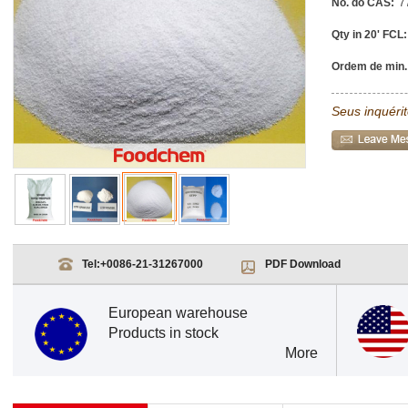
No. do CAS:
7
Qty in 20' FCL:
Ordem de min.
Seus inquéri
Tel:
+0086-21-31267000
PDF Download
European warehouse
Products in stock
More