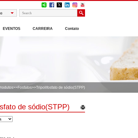
EVENTOS
CARREIRA
Contato
Produtos
>>
Fosfatos
>>Tripolifosfato de sódio(STPP)
fosfato de sódio(STPP)