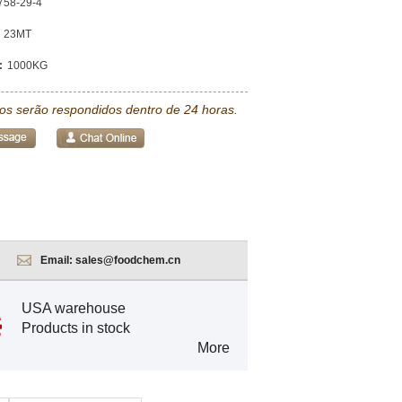
758-29-4
23MT
:
1000KG
tos serão respondidos dentro de 24 horas.
Email:
sales@foodchem.cn
USA warehouse
Products in stock
More