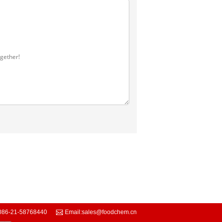
086-21-58768440
Email:
sales@foodchem.cn