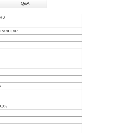
Q&A
ARD
GRANULAR
%
0.0%