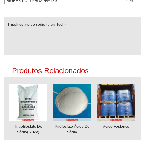
HIGHER POLYPHOSPHATES
≤1%
Tripolifosfato de sódio (grau Tech)
Produtos Relacionados
Tripolifosfato De
Pirofosfato Ácido De
Ácido Fosfórico
Sódio(STPP)
Sódio