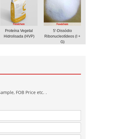
Proteína Vegetal
5'-Dissódio
Hidrolisada (HVP)
Ribonucleotídeos (I +
G)