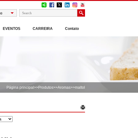
EVENTOS
CARREIRA
Contato
Página principal
>>
Produtos
>>
Aromas
>>maltol