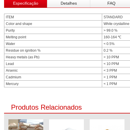
Especificação
Detalhes
FAQ
ITEM
STANDARD
Color and shape
White crystallin
Purity
> 99.0 %
Melting point
160-164 ℃
Water
< 0.5%
Residue on ignition %
0.2 %
Heavy metals (as Pb)
< 10 PPM
Lead
< 10 PPM
Arsenic
< 3 PPM
Cadmium
< 1 PPM
Mercury
< 1 PPM
Produtos Relacionados