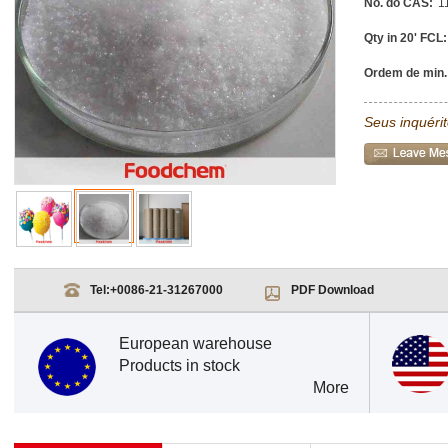
No. do CAS:
1
Qty in 20' FCL:
Ordem de min.
Seus inquéri
Tel:
+0086-21-31267000
PDF Download
European warehouse
Products in stock
More