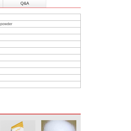
Q&A
e powder