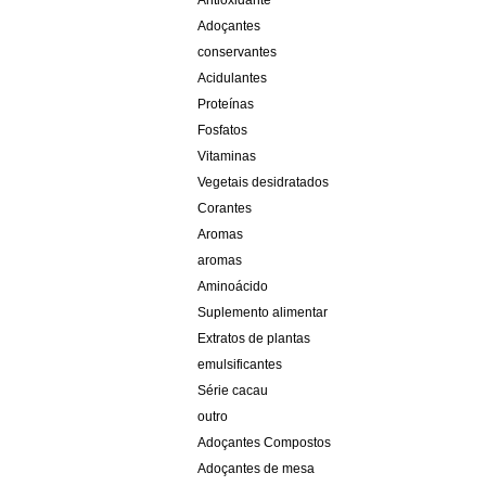
Antioxidante
Adoçantes
conservantes
Acidulantes
Proteínas
Fosfatos
Vitaminas
Vegetais desidratados
Corantes
Aromas
aromas
Aminoácido
Suplemento alimentar
Extratos de plantas
emulsificantes
Série cacau
outro
Adoçantes Compostos
Adoçantes de mesa