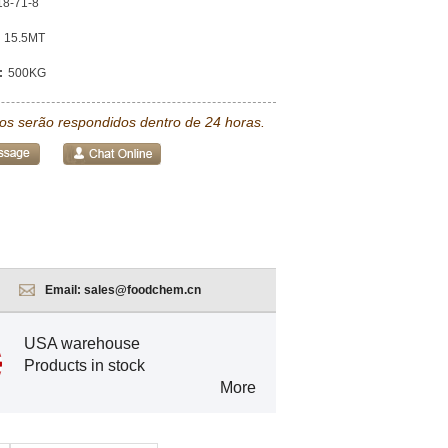
18-71-8
15.5MT
:
500KG
tos serão respondidos dentro de 24 horas.
Email:
sales@foodchem.cn
USA warehouse
Products in stock
More