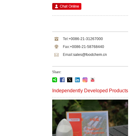
Tel:
+0086-21-31267000
Fax:
+0086-21-58768440
Email:
sales@foodchem.cn
Share:
Independently Developed Products