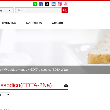
EVENTOS
CARREIRA
Contato
al
>>
Produtos
>>
outro
>>EDTA dissódico(EDTA-2Na)
issódico(EDTA-2Na)