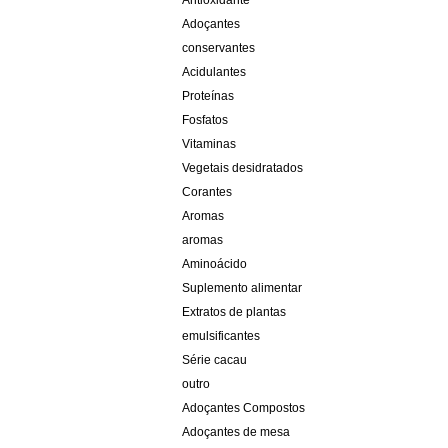
Antioxidante
Adoçantes
conservantes
Acidulantes
Proteínas
Fosfatos
Vitaminas
Vegetais desidratados
Corantes
Aromas
aromas
Aminoácido
Suplemento alimentar
Extratos de plantas
emulsificantes
Série cacau
outro
Adoçantes Compostos
Adoçantes de mesa