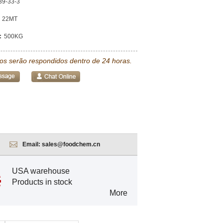
39-33-3
22MT
:
500KG
tos serão respondidos dentro de 24 horas.
Email:
sales@foodchem.cn
USA warehouse
Products in stock
More