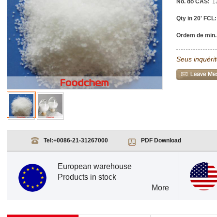
No. do CAS:
1
Qty in 20' FCL:
Ordem de min.
Seus inquéri
Tel:
+0086-21-31267000
PDF Download
European warehouse
Products in stock
More