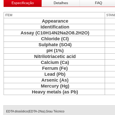
Especificação
Detalhes
FAQ
ITEM
STAN
Appearance
Identification
Assay (C10H14N2Na2O8.2H2O)
Chloride (Cl)
Sulphate (SO4)
pH (1%)
Nitrilotriacetic acid
Calcium (Ca)
Ferrum (Fe)
Lead (Pb)
Arsenic (As)
Mercury (Hg)
Heavy metals (as Pb)
EDTA dissódico(EDTA-2Na),Grau Técnico