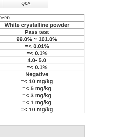
Q&A
DARD
White crystalline powder
Pass test
99.0% ~ 101.0%
=< 0.01%
=< 0.1%
4.0- 5.0
=< 0.1%
Negative
=< 10 mg/kg
=< 5 mg/kg
=< 3 mg/kg
=< 1 mg/kg
=< 10 mg/kg