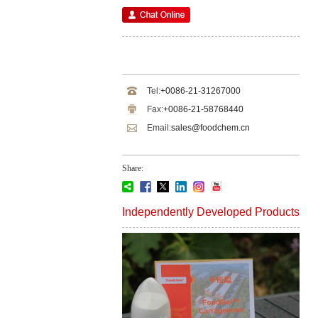
Tel:
+0086-21-31267000
Fax:
+0086-21-58768440
Email:
sales@foodchem.cn
Share:
Independently Developed Products