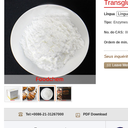
Transgl
Língua
:
Tipo:
Enzymes 
No. do CAS:
8
Ordem de min.
Seus inquéri
Tel:
+0086-21-31267000
PDF Download