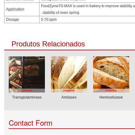
FoodZymeTG MAX is used in bakery to improve stability a
Application
, stability of oven spring
Dosage
5-70 ppm
Produtos Relacionados
Transglutaminase
Amilases
Hemicellulase