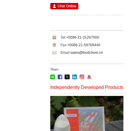
Tel:
+0086-21-31267000
Fax:
+0086-21-58768440
Email:
sales@foodchem.cn
Share:
Independently Developed Products