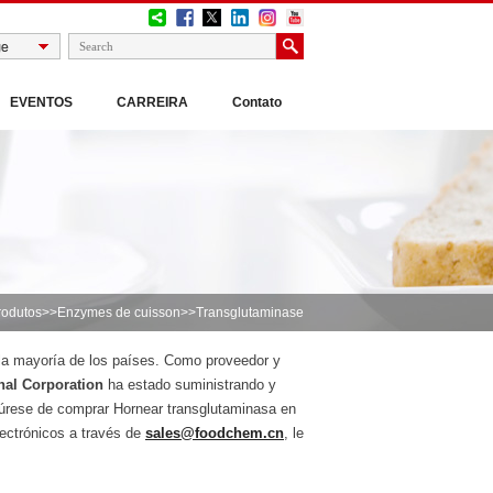
EVENTOS
CARREIRA
Contato
rodutos
>>
Enzymes de cuisson
>>Transglutaminase
la mayoría de los países. Como proveedor y
nal Corporation
ha estado suministrando y
gúrese de comprar Hornear transglutaminasa en
ectrónicos a través de
sales@foodchem.cn
, le