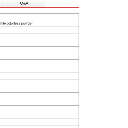
Q&A
white odorless powder