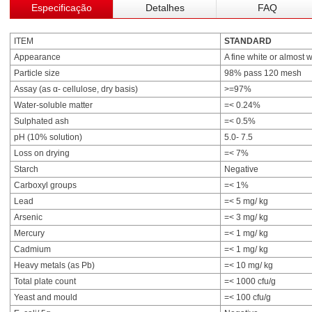
Especificação
Detalhes
FAQ
ITEM
STANDARD
Appearance
A fine white or almost 
Particle size
98% pass 120 mesh
Assay (as α- cellulose, dry basis)
>=97%
Water-soluble matter
=< 0.24%
Sulphated ash
=< 0.5%
pH (10% solution)
5.0- 7.5
Loss on drying
=< 7%
Starch
Negative
Carboxyl groups
=< 1%
Lead
=< 5 mg/ kg
Arsenic
=< 3 mg/ kg
Mercury
=< 1 mg/ kg
Cadmium
=< 1 mg/ kg
Heavy metals (as Pb)
=< 10 mg/ kg
Total plate count
=< 1000 cfu/g
Yeast and mould
=< 100 cfu/g