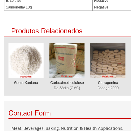
E. coli/ 5g
Negative
Salmonella/ 10g
Negative
Produtos Relacionados
Goma Xantana
Carboximetilcelulose
Carragenina
De Sódio (CMC)
Foodgel2000