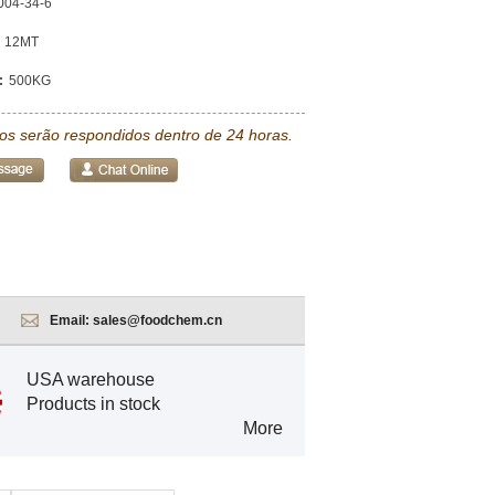
004-34-6
12MT
:
500KG
tos serão respondidos dentro de 24 horas.
Email:
sales@foodchem.cn
USA warehouse
Products in stock
More