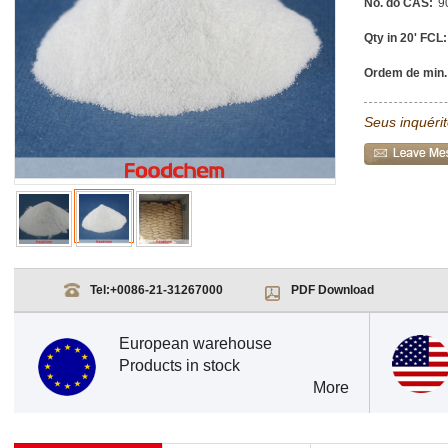
No. do CAS:
9
Qty in 20' FCL:
Ordem de min.
Seus inquéri
Tel:
+0086-21-31267000
PDF Download
European warehouse
Products in stock
More