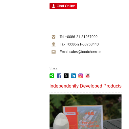
Tel:
+0086-21-31267000
Fax:
+0086-21-58768440
Email:
sales@foodchem.cn
Share:
Independently Developed Products