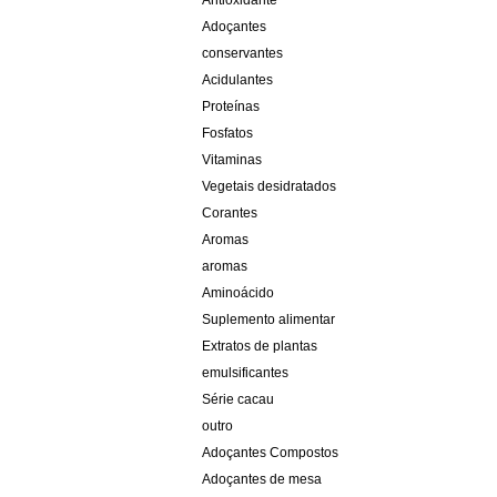
Antioxidante
Adoçantes
conservantes
Acidulantes
Proteínas
Fosfatos
Vitaminas
Vegetais desidratados
Corantes
Aromas
aromas
Aminoácido
Suplemento alimentar
Extratos de plantas
emulsificantes
Série cacau
outro
Adoçantes Compostos
Adoçantes de mesa