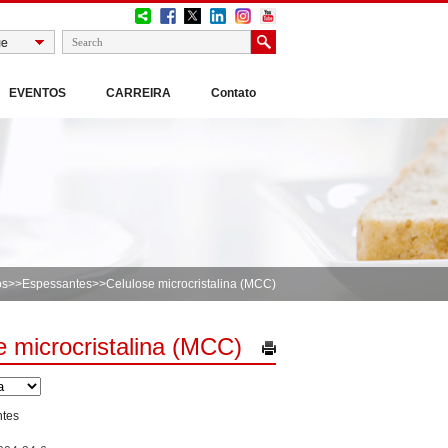
EVENTOS
CARREIRA
Contato
os
>>
Espessantes
>>Celulose microcristalina (MCC)
e microcristalina (MCC)
tes