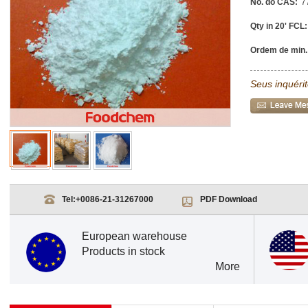
No. do CAS:
7
Qty in 20' FCL:
Ordem de min.
Seus inquéri
Tel:
+0086-21-31267000
PDF Download
European warehouse
Products in stock
More