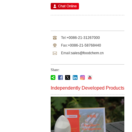
Tel:
+0086-21-31267000
Fax:
+0086-21-58768440
Email:
sales@foodchem.cn
Share:
Independently Developed Products