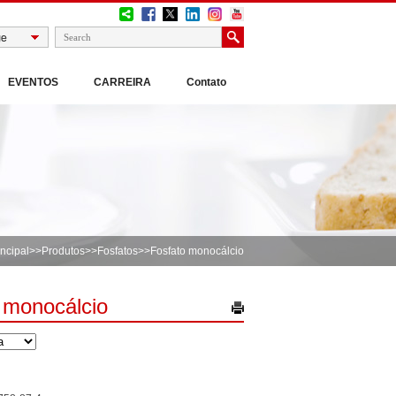
EVENTOS
CARREIRA
Contato
ncipal
>>
Produtos
>>
Fosfatos
>>Fosfato monocálcio
 monocálcio