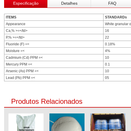
Especificação
Detalhes
FAQ
ITEMS
STANDARDs
Appearance
White granular 
Ca,% >=</td>
16
P,% >=</td>
22
Fluoride (F) =<
0.18%
Moisture =<
4%
Cadmium (Cd) PPM =<
10
Mercury PPM =<
0.1
Arsenic (As) PPM =<
10
Lead (Pb) PPM =<
05
Produtos Relacionados