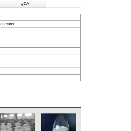
Q&A
or powder