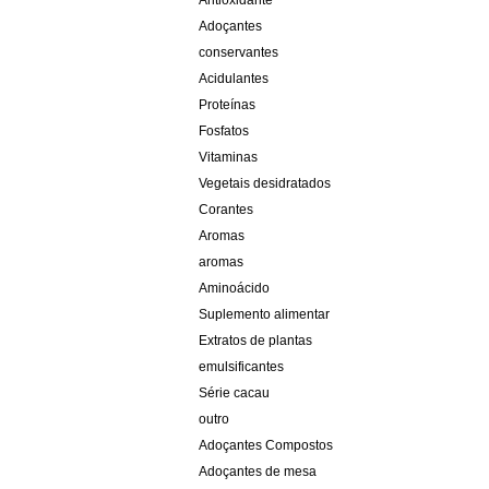
Antioxidante
Adoçantes
conservantes
Acidulantes
Proteínas
Fosfatos
Vitaminas
Vegetais desidratados
Corantes
Aromas
aromas
Aminoácido
Suplemento alimentar
Extratos de plantas
emulsificantes
Série cacau
outro
Adoçantes Compostos
Adoçantes de mesa