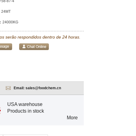
758-87-4
24MT
:
24000KG
tos serão respondidos dentro de 24 horas.
Email:
sales@foodchem.cn
USA warehouse
Products in stock
More