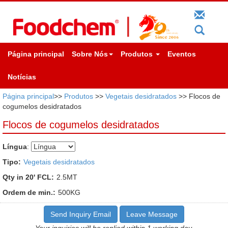
Página principal
Sobre Nós
Produtos
Eventos
Notícias
Página principal
>>
Produtos
>>
Vegetais desidratados
>> Flocos de
cogumelos desidratados
Flocos de cogumelos desidratados
Língua
:
Tipo:
Vegetais desidratados
Qty in 20' FCL:
2.5MT
Ordem de min.:
500KG
Send Inquiry Email
Leave Message
Your inquiries will be replied within 1 working day.