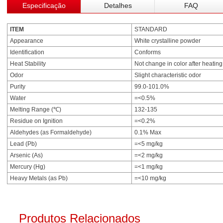
Especificação
Detalhes
FAQ
ITEM
STANDARD
Appearance
White crystalline powder
Identification
Conforms
Heat Stability
Not change in color after heatin
Odor
Slight characteristic odor
Purity
99.0-101.0%
Water
=<0.5%
Melting Range (℃)
132-135
Residue on Ignition
=<0.2%
Aldehydes (as Formaldehyde)
0.1% Max
Lead (Pb)
=<5 mg/kg
Arsenic (As)
=<2 mg/kg
Mercury (Hg)
=<1 mg/kg
Heavy Metals (as Pb)
=<10 mg/kg
Produtos Relacionados