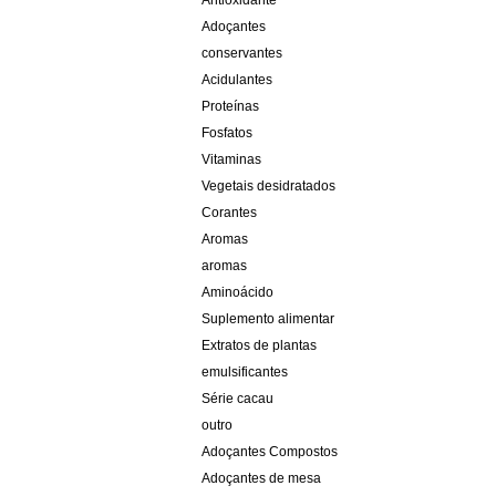
Antioxidante
Adoçantes
conservantes
Acidulantes
Proteínas
Fosfatos
Vitaminas
Vegetais desidratados
Corantes
Aromas
aromas
Aminoácido
Suplemento alimentar
Extratos de plantas
emulsificantes
Série cacau
outro
Adoçantes Compostos
Adoçantes de mesa