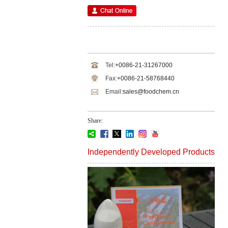
Tel:
+0086-21-31267000
Fax:
+0086-21-58768440
Email:
sales@foodchem.cn
Share:
Independently Developed Products