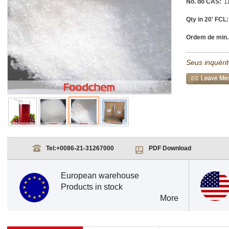
No. do CAS:
1
Qty in 20' FCL:
Ordem de min.
Seus inquéri
Tel:
+0086-21-31267000
PDF Download
European warehouse
Products in stock
More