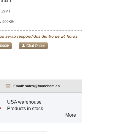
10-44-1
19MT
:
500KG
tos serão respondidos dentro de 24 horas.
Email:
sales@foodchem.cn
USA warehouse
Products in stock
More