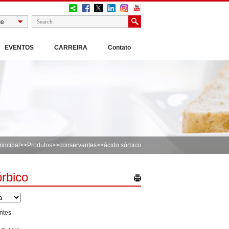
EVENTOS
CARREIRA
Contato
rincipal
>>
Produtos
>>
conservantes
>>ácido sórbico
órbico
ntes