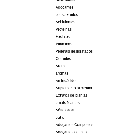
Antioxidante
Adoçantes
conservantes
Acidulantes
Proteínas
Fosfatos
Vitaminas
Vegetais desidratados
Corantes
Aromas
aromas
Aminoácido
Suplemento alimentar
Extratos de plantas
emulsificantes
Série cacau
outro
Adoçantes Compostos
Adoçantes de mesa