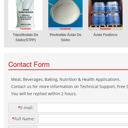
Tripolifosfato De
Pirofosfato Ácido De
Ácido Fosfórico
Sódio(STPP)
Sódio