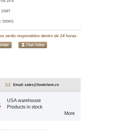
758-16-9
25MT
:
500KG
tos serão respondidos dentro de 24 horas.
Email:
sales@foodchem.cn
USA warehouse
Products in stock
More