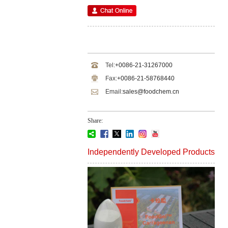
Tel:
+0086-21-31267000
Fax:
+0086-21-58768440
Email:
sales@foodchem.cn
Share:
Independently Developed Products