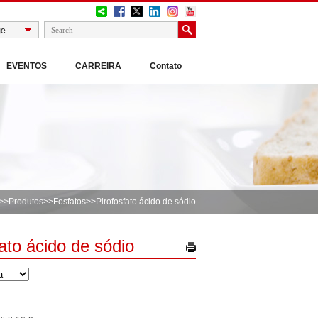
EVENTOS
CARREIRA
Contato
>>
Produtos
>>
Fosfatos
>>Pirofosfato ácido de sódio
ato ácido de sódio