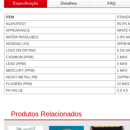
Especificação
Detalhes
FAQ
ITEM
STAND
Na2H2P2O7
95.0% 
APPEARANCE
WHITE
WATER INSOLUBLE
1.0% M
ARSENIC( AS)
3PPM 
LOSS ON DRYING
0.5% M
CADMIUM (PPM)
1 MAX
LEAD (PPM)
4 MAX
MERCURY (PPM)
1 MAX
HEAVY METAL( PB)
15PPM
FLUORID( PPM)
10 MAX
PH VALUE
3.5-4.5
Produtos Relacionados