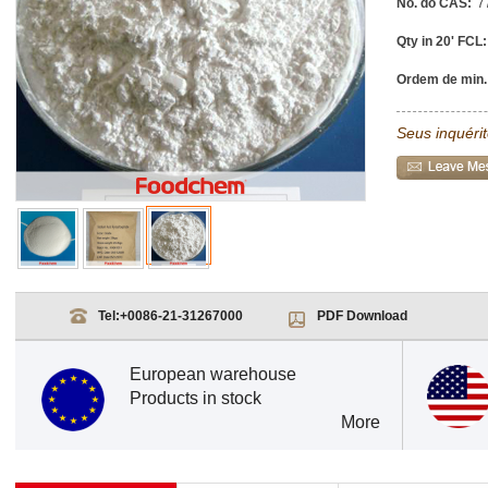
No. do CAS:
7
Qty in 20' FCL:
Ordem de min.
Seus inquéri
Tel:
+0086-21-31267000
PDF Download
European warehouse
Products in stock
More