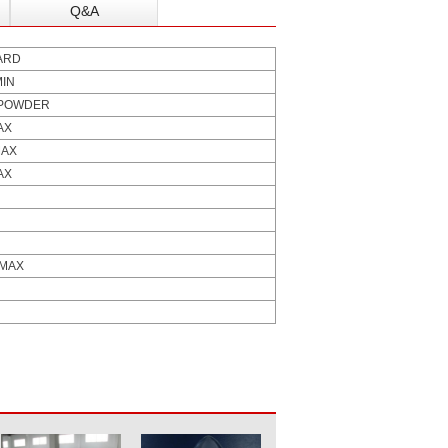
Q&A
ARD
MIN
 POWDER
AX
MAX
AX
 MAX